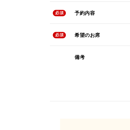
予約内容
必須
希望のお席
必須
備考